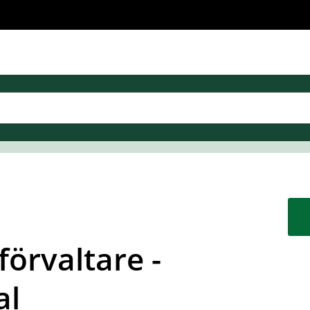
förvaltare -
al