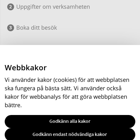
Uppgifter om verksamheten
Boka ditt besök
Förhandsgranska
Webbkakor
Skicka in
Vi använder kakor (cookies) för att webbplatsen
ska fungera på bästa sätt. Vi använder också
kakor för webbanalys för att göra webbplatsen
Malmö stad
,
205 80
Malmö
040-34 10 00
bättre.
malmostad@malmo.se
Organisationsnummer
212000-1124
Godkänn alla kakor
Teckenspråk
Other languages
RSS
Godkänn endast nödvändiga kakor
Om webbplatsen
Anställd