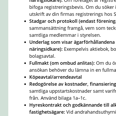
näringsidkare):
Om företaget är registr
bifoga registreringsbevis. Om du söker 
utskrift av din firmas registrerings hos 
Stadgar och protokoll (endast förening
sammansättning framgå, vem som teck
samtliga medlemmar i styrelsen.
Underlag som visar ägarförhållandena 
näringsidkare):
Exempelvis aktiebok, b
bolagsavtal.
Fullmakt (om ombud anlitas):
Om du ön
ansökan behöver du lämna in en fullma
Köpeavtal/arrendeavtal
Redogörelse av kostnader, finansiering
samtliga uppstartskostnader samt vari
från. Använd bilaga 1a–1c.
Hyreskontrakt och godkännande till al
fastighetsägare:
Vid andrahandsuthyrn