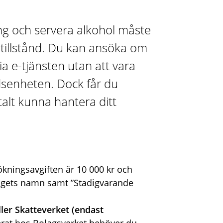
ng och servera alkohol måste
stillstånd. Du kan ansöka om
ia e-tjänsten utan att vara
dsenheten. Dock får du
talt kunna hantera ditt
kningsavgiften är 10 000 kr och
etagets namn samt ”Stadigvarande
ller Skatteverket (endast