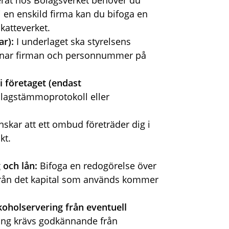
erat hos Bolagsverket behöver du
i en enskild firma kan du bifoga en
Skatteverket.
ar):
I
underlaget ska styrelsens
nar firman och personnummer på
i företaget (endast
olagstämmoprotokoll eller
skar att ett ombud företräder dig i
kt.
 och lån:
Bifoga en redogörelse över
från det kapital som används kommer
koholservering från eventuell
ing krävs godkännande från