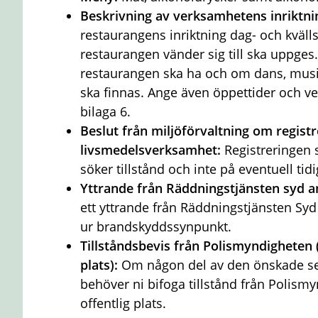
Beskrivning av verksamhetens inriktni
restaurangens inriktning dag- och kväl
restaurangen vänder sig till ska uppges
restaurangen ska ha och om dans, mus
ska finnas. Ange även öppettider och v
bilaga 6.
Beslut från miljöförvaltning om registr
livsmedelsverksamhet:
Registreringen 
söker tillstånd och inte på eventuell tid
Yttrande från Räddningstjänsten syd a
ett yttrande från Räddningstjänsten Syd
ur brandskyddssynpunkt.
Tillståndsbevis från Polismyndigheten 
plats):
Om någon del av den önskade ser
behöver ni bifoga tillstånd från Poli
offentlig plats.