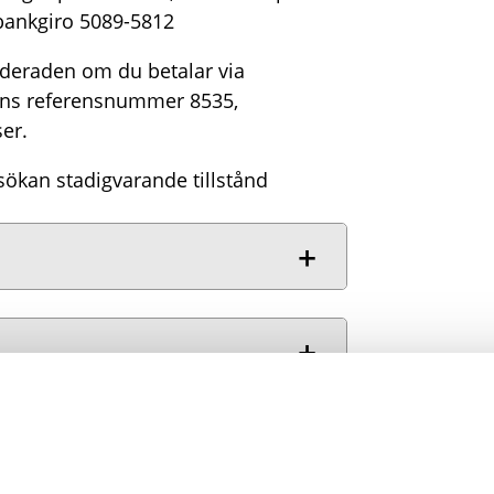
bankgiro 5089-5812
nderaden om du betalar via
tens referensnummer 8535,
er.
ökan stadigvarande tillstånd