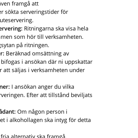
även framgå att
 sökta serveringstider för
uteservering.
servering:
Ritningarna ska visa hela
rymmen som hör till verksamheten.
sytan på ritningen.
er:
Beräknad omsättning av
h bifogas i ansökan där ni uppskattar
att säljas i verksamheten under
oner:
I ansökan anger du vilka
ringen. Efter att tillstånd beviljats
sådant:
Om någon person i
i alkohollagen ska intyg för detta
ria alternativ ska framgå.