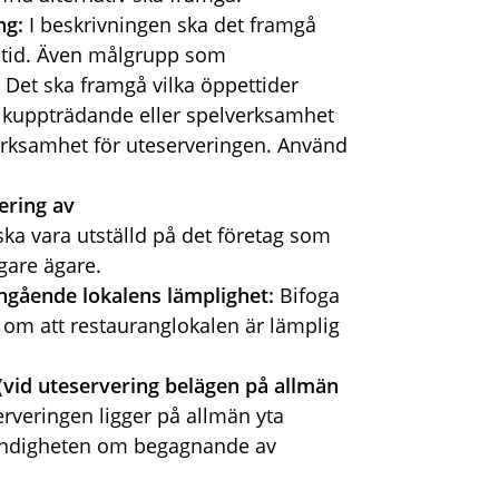
ng:
I beskrivningen ska det framgå
lstid. Även målgrupp som
. Det ska framgå vilka öppettider
ikuppträdande eller spelverksamhet
erksamhet för uteserveringen. Använd
ering av
ska vara utställd på det företag som
igare ägare.
ngående lokalens lämplighet:
Bifoga
 om att restauranglokalen är lämplig
(vid uteservering belägen på allmän
veringen ligger på allmän yta
smyndigheten om begagnande av