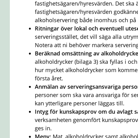
fastighetsägaren/hyresvärden. Det ska 
fastighetsägaren/hyresvärden godkänner
alkoholservering både inomhus och på 
Ritningar över lokal och eventuell ute
serveringsstället, det vill säga alla ut
Notera att ni behöver markera servering
Beräknad omsättning av alkoholdryck
alkoholdrycker (bilaga 3) ska fyllas i oc
hur mycket alkoholdrycker som kommer 
första året.
Anmälan av serveringsansvariga pers
personer som ska vara ansvariga för serve
kan ytterligare personer läggas till.
Intyg för kunskapsprov om du avlagt 
verksamheten genomfört kunskapsprovet 
ges in.
Meny:
Mat, alkoholdrycker samt alkoholf