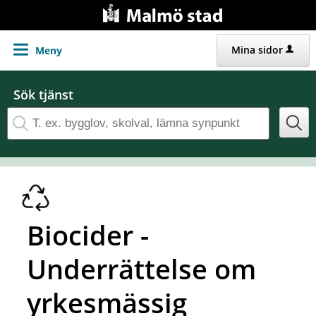
Gå direkt till innehållet
Mina sidor
Meny
Sök tjänst
Biocider -
Underrättelse om
yrkesmässig