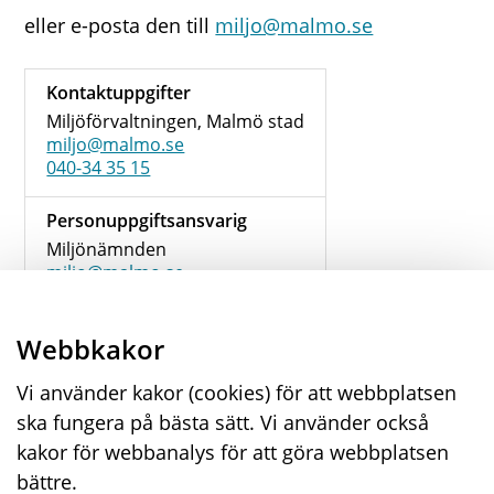
eller e-posta den till
miljo@malmo.se
Kontaktuppgifter
Miljöförvaltningen, Malmö stad
miljo@malmo.se
040-34 35 15
Personuppgiftsansvarig
Miljönämnden
miljo@malmo.se
Webbkakor
Hämta blankett
(pdf, 698 KB)
Vi använder kakor (cookies) för att webbplatsen
ska fungera på bästa sätt. Vi använder också
kakor för webbanalys för att göra webbplatsen
Malmö stad
,
205 80
Malmö
040-34 10 00
bättre.