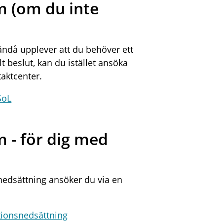
m (om du inte
ändå upplever att du behöver ett
lt beslut, kan du istället ansöka
taktcenter.
SoL
 - för dig med
nedsättning ansöker du via en
tionsnedsättning