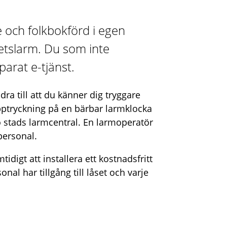
e och folkbokförd i egen
hetslarm. Du som inte
eparat e-tjänst.
ra till att du känner dig tryggare
pptryckning på en bärbar larmklocka
ö stads larmcentral. En larmoperatör
personal.
idigt att installera ett kostnadsfritt
nal har tillgång till låset och varje